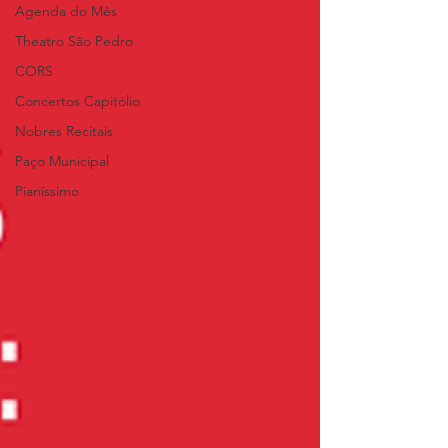
Agenda do Mês
Theatro São Pedro
CORS
Concertos Capitólio
Nobres Recitais
Paço Municipal
Pianíssimo