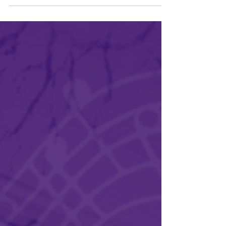
de violino e saxofone
Em recital virtual, violinista Izandra Machado
e saxofonista Cleomenes Junior interpretam
música popular e erudita das janelas da Casa
da...