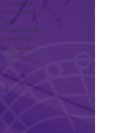
Agenda do Mês
Theatro São Pedro
CORS
Concertos Capitólio
Nobres Recitais
Paço Municipal
Pianíssimo