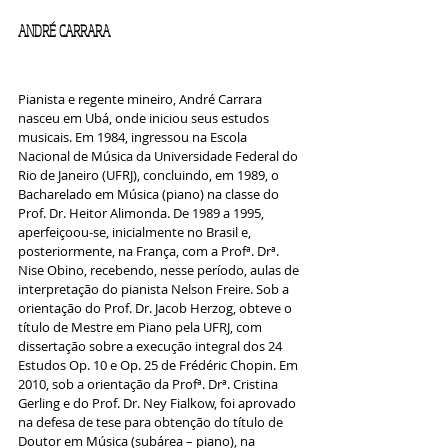
ANDRÉ CARRARA
Pianista e regente mineiro, André Carrara 
nasceu em Ubá, onde iniciou seus estudos 
musicais. Em 1984, ingressou na Escola 
Nacional de Música da Universidade Federal do 
Rio de Janeiro (UFRJ), concluindo, em 1989, o 
Bacharelado em Música (piano) na classe do 
Prof. Dr. Heitor Alimonda. De 1989 a 1995, 
aperfeiçoou-se, inicialmente no Brasil e, 
posteriormente, na França, com a Profª. Drª. 
Nise Obino, recebendo, nesse período, aulas de 
interpretação do pianista Nelson Freire. Sob a 
orientação do Prof. Dr. Jacob Herzog, obteve o 
título de Mestre em Piano pela UFRJ, com 
dissertação sobre a execução integral dos 24 
Estudos Op. 10 e Op. 25 de Frédéric Chopin. Em 
2010, sob a orientação da Profª. Drª. Cristina 
Gerling e do Prof. Dr. Ney Fialkow, foi aprovado 
na defesa de tese para obtenção do título de 
Doutor em Música (subárea – piano), na 