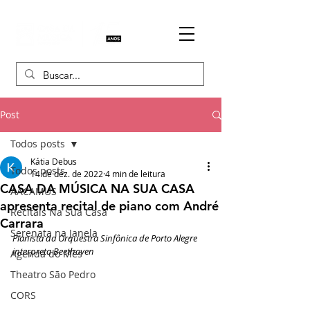
Post
Todos posts
Kátia Debus
Todos posts
14 de dez. de 2022
4 min de leitura
CASA DA MÚSICA NA SUA CASA
AACAMUS
apresenta recital de piano com André
Recitais Na Sua Casa
Carrara
Serenata na Janela
Pianista da Orquestra Sinfônica de Porto Alegre 
interpreta Beethoven
Agenda do Mês
Theatro São Pedro
CORS