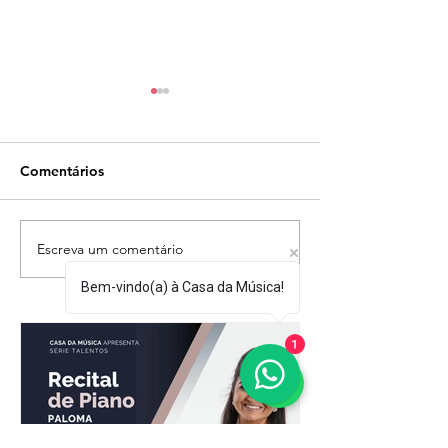
Comentários
Escreva um comentário
Pianista Mariaclara
CASA DA MÚSI
Welker é a próxima
SUA CASA apre
Bem-vindo(a) à Casa da Música!
atração da CASA DA
Um Duo de Três
MÚSICA NA SUA CASA
1