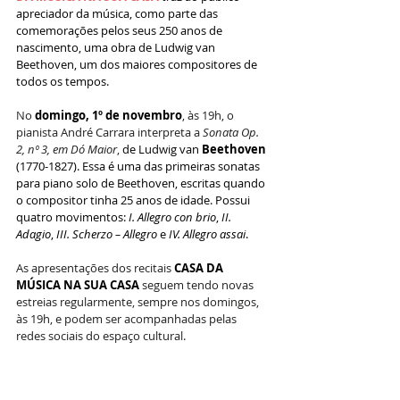
apreciador da música, como parte das 
comemorações pelos seus 250 anos de 
nascimento, uma obra de Ludwig van 
Beethoven, um dos maiores compositores de 
todos os tempos.
No 
domingo, 1º de novembro
, às 19h, o 
pianista André Carrara interpreta a 
Sonata Op. 
2, nº 3, em Dó Maior
, 
de Ludwig van 
Beethoven 
(1770-1827). Essa é uma das primeiras sonatas 
para piano solo de Beethoven, escritas quando 
o compositor tinha 25 anos de idade. Possui 
quatro movimentos: 
I. Allegro con brio
, 
II. 
Adagio
, 
III. Scherzo – Allegro
 e 
IV. Allegro assai
.
As apresentações dos recitais 
CASA DA 
MÚSICA NA SUA CASA
 seguem tendo novas 
estreias regularmente, sempre nos domingos, 
às 19h, e podem ser acompanhadas pelas 
redes sociais do espaço cultural.