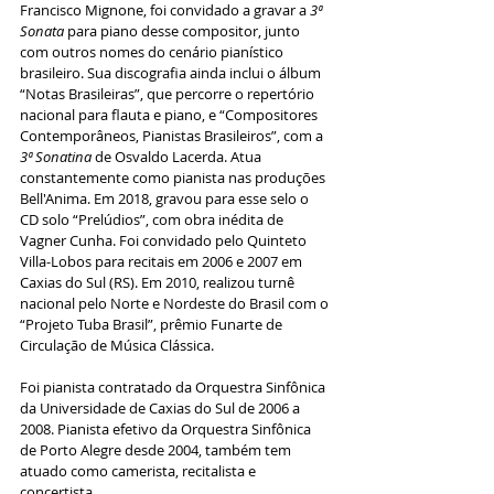
Francisco Mignone, foi convidado a gravar a 
3ª 
Sonata
 para piano desse compositor, junto 
com outros nomes do cenário pianístico 
brasileiro. Sua discografia ainda inclui o álbum 
“Notas Brasileiras”, que percorre o repertório 
nacional para flauta e piano, e “Compositores 
Contemporâneos, Pianistas Brasileiros”, com a 
3ª Sonatina
 de Osvaldo Lacerda. Atua 
constantemente como pianista nas produções 
Bell'Anima. Em 2018, gravou para esse selo o 
CD solo “Prelúdios”, com obra inédita de 
Vagner Cunha. Foi convidado pelo Quinteto 
Villa-Lobos para recitais em 2006 e 2007 em 
Caxias do Sul (RS). Em 2010, realizou turnê 
nacional pelo Norte e Nordeste do Brasil com o 
“Projeto Tuba Brasil”, prêmio Funarte de 
Circulação de Música Clássica.
Foi pianista contratado da Orquestra Sinfônica 
da Universidade de Caxias do Sul de 2006 a 
2008. Pianista efetivo da Orquestra Sinfônica 
de Porto Alegre desde 2004, também tem 
atuado como camerista, recitalista e 
concertista.