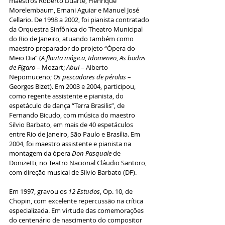
maestros Roberto Duarte, Henrique 
Morelembaum, Ernani Aguiar e Manuel José 
Cellario. De 1998 a 2002, foi pianista contratado 
da Orquestra Sinfônica do Theatro Municipal 
do Rio de Janeiro, atuando também como 
maestro preparador do projeto “Ópera do 
Meio Dia” (
A flauta mágica
, 
Idomeneo
, 
As bodas 
de Fígaro
 – Mozart; 
Abul
 – Alberto 
Nepomuceno; 
Os pescadores de pérolas
 – 
Georges Bizet). Em 2003 e 2004, participou, 
como regente assistente e pianista, do 
espetáculo de dança “Terra Brasilis”, de 
Fernando Bicudo, com música do maestro 
Silvio Barbato, em mais de 40 espetáculos 
entre Rio de Janeiro, São Paulo e Brasília. Em 
2004, foi maestro assistente e pianista na 
montagem da ópera 
Don Pasquale
 de 
Donizetti, no Teatro Nacional Cláudio Santoro, 
com direção musical de Silvio Barbato (DF).
Em 1997, gravou os 
12 Estudos
, Op. 10, de 
Chopin, com excelente repercussão na crítica 
especializada. Em virtude das comemorações 
do centenário de nascimento do compositor 