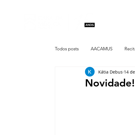
Aulas e Cu
Todos posts
AACAMUS
Recit
Kátia Debus
14 de
CORS
Concertos Capitólio
Novidade!