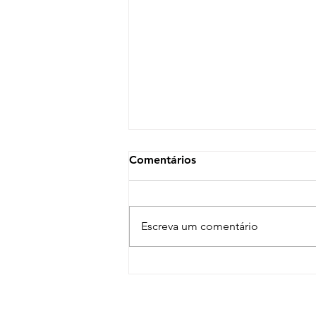
Comentários
Escreva um comentário
Pianista Paloma Monteiro
apresenta recital na Casa da
Música Poa