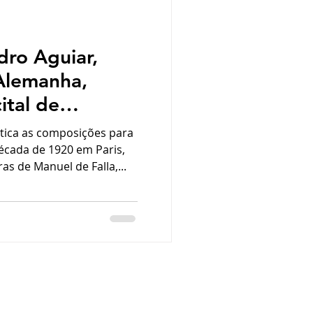
dro Aguiar,
Alemanha,
ital de
érie Recitais
tica as composições para
ca Poa, que
écada de 1920 em Paris,
s de Manuel de Falla,...
mpleta 15 anos