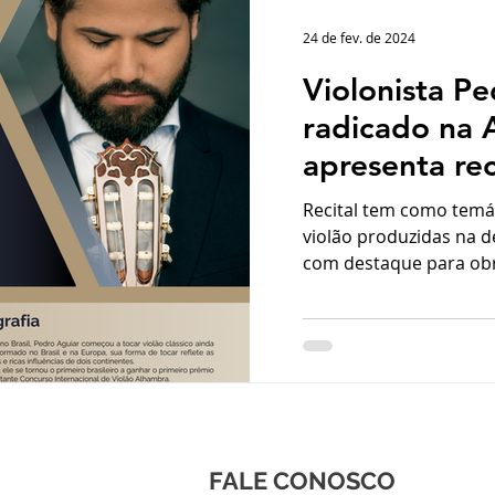
24 de fev. de 2024
Violonista Pe
radicado na 
apresenta rec
abertura da s
Recital tem como temá
Casa da Músi
violão produzidas na d
com destaque para obra
neste ano co
de existência
FALE CONOSCO