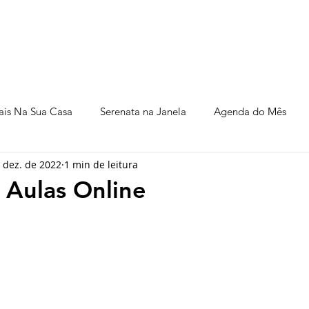
rsos
Locações
A Casa
Assoc. Amigos Casa da Música
ais Na Sua Casa
Serenata na Janela
Agenda do Mês
 dez. de 2022
1 min de leitura
Nobres Recitais
Paço Municipal
Pianíssimo
 Aulas Online