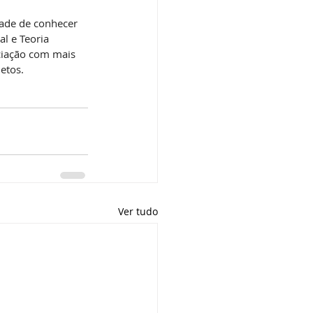
dade de conhecer 
l e Teoria 
ciação com mais 
etos.
Ver tudo