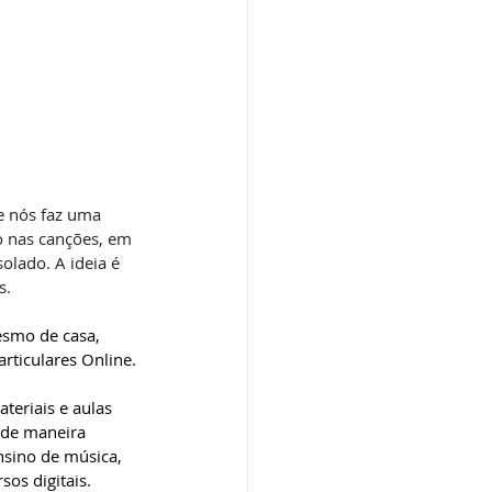
 nós faz uma 
 nas canções, em 
olado. A ideia é 
s.
esmo de casa, 
rticulares Online.
eriais e aulas 
 de maneira 
sino de música, 
os digitais.