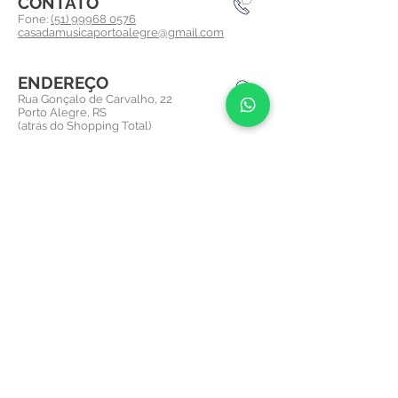
CONTATO
Fone:
(51) 99968 0576
casadamusicaportoalegre@gmail.com
ENDEREÇO
Rua Gonçalo de Carvalho, 22
Porto Alegre, RS
(atrás do Shopping Total)
REDES SOCIAIS
Siga a Casa da Música POA
FALE CONOSCO