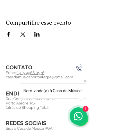
Compartilhe esse evento
CONTATO
Fone:
(51) 99968 0576
casadamusicaportoalegre@gmail.com
Bem-vindo(a) à Casa da Música!
ENDEREÇO
Rua Gonçalo de Carvalho, 22
Porto Alegre, RS
(atrás do Shopping Total)
1
REDES SOCIAIS
Siga a Casa da Música POA