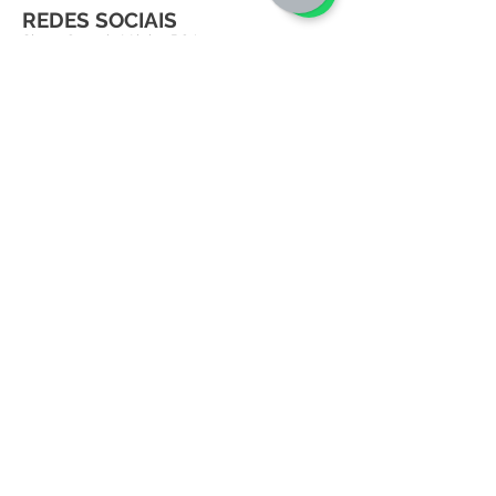
REDES SOCIAIS
Siga a Casa da Música POA
FALE CONOSCO