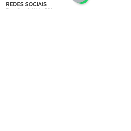
REDES SOCIAIS
Siga a Casa da Música POA
FALE CONOSCO