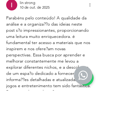
lin strong
10 de out. de 2025
Parabéns pelo conteúdo! A qualidade da 
análise e a organiza??o das ideias neste 
post s?o impressionantes, proporcionando 
uma leitura muito enriquecedora. é 
fundamental ter acesso a materiais que nos 
inspirem e nos ofere?am novas 
perspectivas. Essa busca por aprender e 
melhorar constantemente me levou a 
explorar diferentes nichos, e a descoberta 
de um espa?o dedicado a fornecer 
informa??es detalhadas e atualizadas sobre 
jogos e entretenimento tem sido fantástica. 
Para quem busca divers?o com 
responsabilidade, o site 
jogos online
oferece um…
Mostrar mais
Curtir
Responder