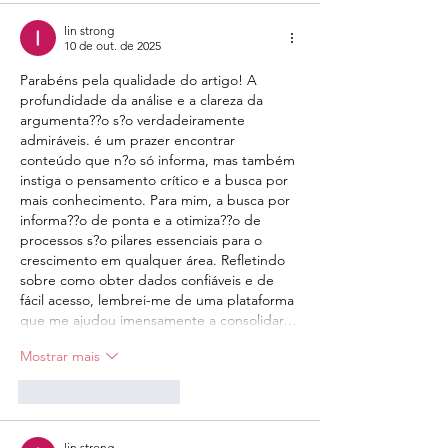
lin strong
10 de out. de 2025
Parabéns pela qualidade do artigo! A 
profundidade da análise e a clareza da 
argumenta??o s?o verdadeiramente 
admiráveis. é um prazer encontrar 
conteúdo que n?o só informa, mas também 
instiga o pensamento crítico e a busca por 
mais conhecimento. Para mim, a busca por 
informa??o de ponta e a otimiza??o de 
processos s?o pilares essenciais para o 
crescimento em qualquer área. Refletindo 
sobre como obter dados confiáveis e de 
fácil acesso, lembrei-me de uma plataforma 
que me ajudou imensamente a consolidar…
Mostrar mais
Curtir
Responder
lin strong