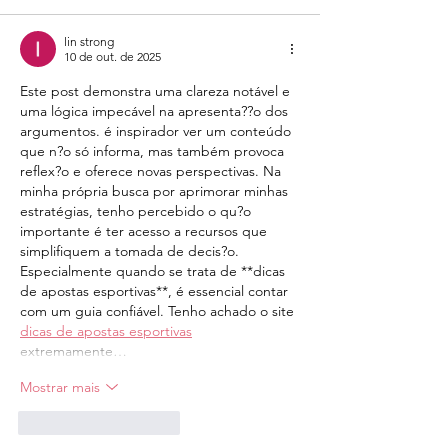
lin strong
10 de out. de 2025
Este post demonstra uma clareza notável e 
uma lógica impecável na apresenta??o dos 
argumentos. é inspirador ver um conteúdo 
que n?o só informa, mas também provoca 
reflex?o e oferece novas perspectivas. Na 
minha própria busca por aprimorar minhas 
estratégias, tenho percebido o qu?o 
importante é ter acesso a recursos que 
simplifiquem a tomada de decis?o. 
Especialmente quando se trata de **dicas 
de apostas esportivas**, é essencial contar 
com um guia confiável. Tenho achado o site 
dicas de apostas esportivas
extremamente…
Mostrar mais
Curtir
Responder