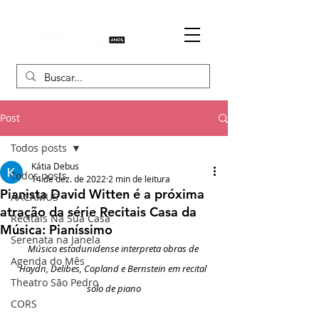
Post
Todos posts
Kátia Debus
Todos posts
14 de dez. de 2022
2 min de leitura
Pianista David Witten é a próxima
AACAMUS
atração da série Recitais Casa da
Recitais Na Sua Casa
Música: Pianíssimo
Serenata na Janela
Músico estadunidense interpreta obras de 
Agenda do Mês
Haydn, Delibes, Copland e Bernstein em recital 
Theatro São Pedro
solo de piano
CORS