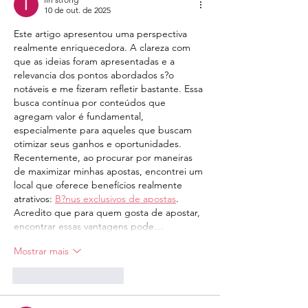
10 de out. de 2025
Este artigo apresentou uma perspectiva 
realmente enriquecedora. A clareza com 
que as ideias foram apresentadas e a 
relevancia dos pontos abordados s?o 
notáveis e me fizeram refletir bastante. Essa 
busca contínua por conteúdos que 
agregam valor é fundamental, 
especialmente para aqueles que buscam 
otimizar seus ganhos e oportunidades. 
Recentemente, ao procurar por maneiras 
de maximizar minhas apostas, encontrei um 
local que oferece benefícios realmente 
atrativos: 
B?nus exclusivos de apostas
. 
Acredito que para quem gosta de apostar, 
encontrar essas vantagens pode…
Mostrar mais
Curtir
Responder