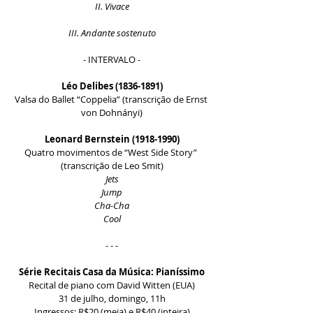
II. Vivace
III. Andante sostenuto
- INTERVALO -
Léo Delibes (1836-1891)
Valsa do Ballet “Coppelia” (transcrição de Ernst 
von Dohnányi)
Leonard Bernstein (1918-1990)
Quatro movimentos de “West Side Story” 
(transcrição de Leo Smit)
Jets
Jump
Cha-Cha
Cool
- - -
Série Recitais Casa da Música: Pianíssimo
Recital de piano com David Witten (EUA)
31 de julho, domingo, 11h
Ingressos: R$20 (meia) e R$40 (inteira)