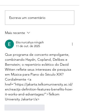
Escreva um comentário
Mais recente
Casa da Música Poa recebe a
flautista Sara Lima e a pianista
Eka nurcahya ningsih
11 de out. de 2025
Theresa Bogard na série Nobres
Recitais
Que programa de concerto empolgante, 
combinando Haydn, Copland, Delibes e 
Bernstein; o repertório eclético do David 
Witten reflete seus interesses de pesquisa 
em Música para Piano do Século XIX? 
Cordialmente <a 
href="https://jakarta.telkomuniversity.ac.id/
en/reactjs-definition-features-benefits-how-
it-works-and-advantages/">Telkom 
University Jakarta</a>
Curtir
Responder