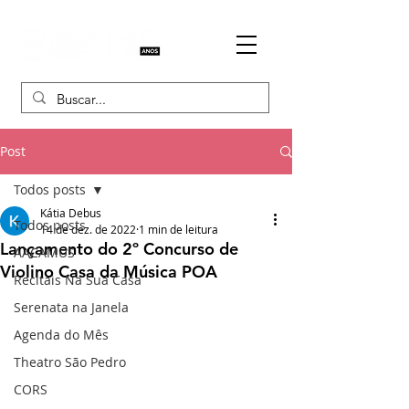
Post
Todos posts
Kátia Debus
Todos posts
14 de dez. de 2022
1 min de leitura
Lançamento do 2º Concurso de
AACAMUS
Violino Casa da Música POA
Recitais Na Sua Casa
Serenata na Janela
Agenda do Mês
Theatro São Pedro
CORS