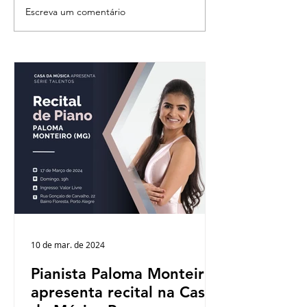
Escreva um comentário
Violonista Pedro Aguiar,
Casa da Música
radicado na Alemanha,
apresenta: Conc
apresenta recital de
Páscoa
abertura da série
Recitais Casa da Música
Poa, que neste ano
completa 15 anos de
existência
10 de mar. de 2024
Pianista Paloma Monteiro
apresenta recital na Casa