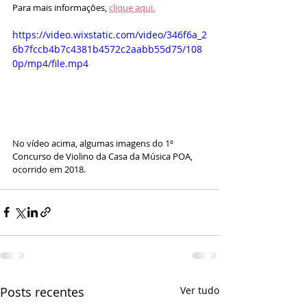
Para mais informações, 
clique aqui.
https://video.wixstatic.com/video/346f6a_2
6b7fccb4b7c4381b4572c2aabb55d75/108
0p/mp4/file.mp4
No vídeo acima, algumas imagens do 1º 
Concurso de Violino da Casa da Música POA, 
ocorrido em 2018.
Posts recentes
Ver tudo