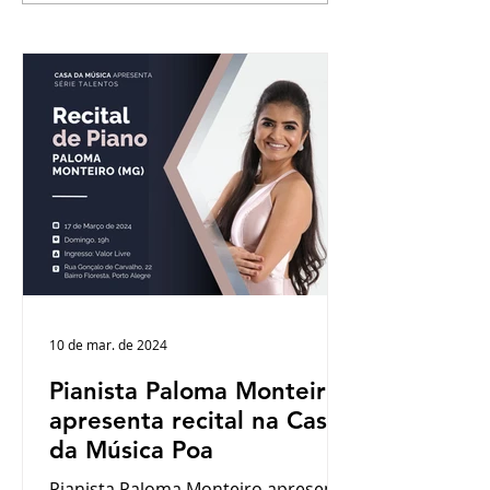
Welker é a próxima
SUA CASA apre
atração da CASA DA
Um Duo de Três
MÚSICA NA SUA CASA
10 de mar. de 2024
Pianista Paloma Monteiro
apresenta recital na Casa
da Música Poa
Pianista Paloma Monteiro apresenta