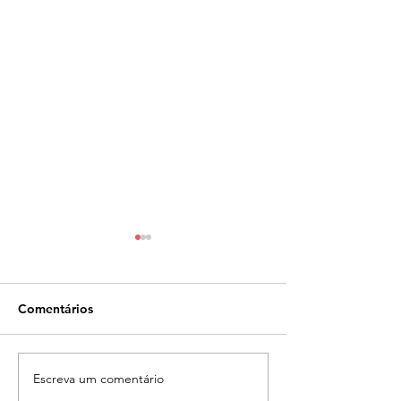
Comentários
Escreva um comentário
Pianista Mariaclara
CASA DA MÚSI