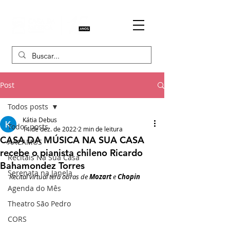
Post
Todos posts
Kátia Debus
Todos posts
14 de dez. de 2022
2 min de leitura
CASA DA MÚSICA NA SUA CASA
AACAMUS
recebe o pianista chileno Ricardo
Recitais Na Sua Casa
Bahamondez Torres
Serenata na Janela
Recital virtual terá obras de 
Mozart 
e 
Chopin
Agenda do Mês
Theatro São Pedro
CORS