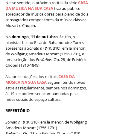
Nesse sentido, o próximo recital da série 
CASA 
DA MÚSICA NA SUA CASA
 traz ao público 
apreciador da música obras para piano de dois 
consagrados compositores da música clássica: 
Mozart e Chopin.
No 
domingo, 11 de outubro
, às 19h, o 
pianista chileno Ricardo Bahamondez 
Torres 
apresenta a 
Sonata nº 8 
(K. 310), em lá menor, 
de Wolfgang Amadeus Mozart (1756-1791), e 
uma seleção dos 
Prelúdios
, Op. 28, de Frédéric 
Chopin (1810-1849).
As apresentações dos recitais 
CASA DA 
MÚSICA NA SUA CASA
 seguem tendo novas 
estreias regularmente, sempre nos domingos, 
às 19h, e podem ser acompanhadas pelas 
redes sociais do espaço cultural.
REPERTÓRIO
Sonata nº 8 
(K. 310), em lá menor, de Wolfgang 
Amadeus Mozart (1756-1791)
Prelúdios
, Op. 28, de Frédéric Chopin (1810-